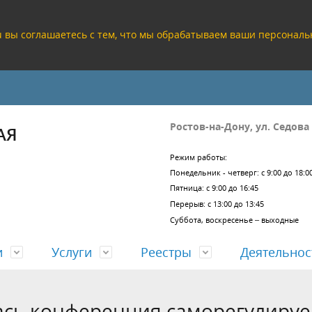
ru вы соглашаетесь с тем, что мы обрабатываем ваши персона
Ростов-на-Дону, ул. Седова
АЯ
Режим работы:
Понедельник - четверг: с 9:00 до 18:0
Пятница: с 9:00 до 16:45
Перерыв: с 13:00 до 13:45
Суббота, воскресенье – выходные
и
Услуги
Реестры
Деятельнос
лась конференция саморегулиру
кие реквизиты
а проектных решений
заключений проверки
езультатов работы
Учредительные документы
Согласование проектов задан
ЕГРЗ
Отчеты о деятельности