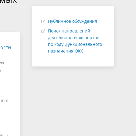
соответствии с п. 45(14)
Структура
удит
Проверка сметной стоимости
Публичное обсуждения
Экспертиза с применением ТИМ
Поиск направлений
деятельности экспертов
(рассмотрение ЦИМ)
по коду функционального
ости
назначения ОКС
ей
ь
ных
, а