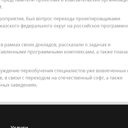
й.
ероприятия, был вопрос перехода проектировщиками
казского федерального округ на российское программн
 рамках своих докладов, рассказали о задачах и
ставленными программными комплексами, а также план
уждение переобучения специалистов уже вовлеченных 
 в связи с переходом на отечественный софт, а также
бных заведениях.
Услуги