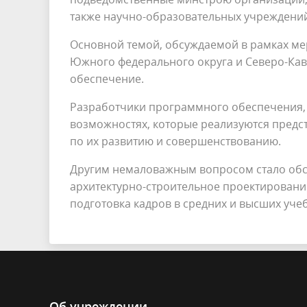
также научно-образовательных учреждени
Основной темой, обсуждаемой в рамках м
Южного федерального округа и Северо-Кав
обеспечение.
Разработчики программного обеспечения, в
возможностях, которые реализуются пред
по их развитию и совершенствованию.
Другим немаловажным вопросом стало обс
архитектурно-строительное проектирование,
подготовка кадров в средних и высших уче
Об учреждении