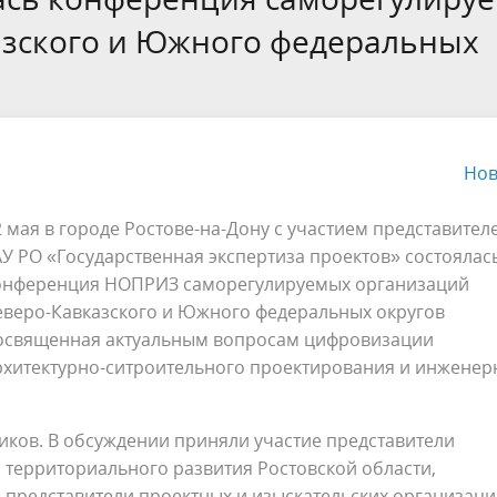
рности определения сметной
проектирование
азского и Южного федеральных
ерт Пупкин
Обращения граждан
ти
ное сопровождение после
Технологический и ценовой а
ия заключения
обоснования инвестиций
твенной экспертизы (ПП РФ
.2007 №145)
Нов
2 мая в городе Ростове-на-Дону с участием представител
АУ РО «Государственная экспертиза проектов» состоялас
онференция НОПРИЗ саморегулируемых организаций
еверо-Кавказского и Южного федеральных округов
освященная актуальным вопросам цифровизации
рхитектурно-ситроительного проектирования и инженер
иков. В обсуждении приняли участие представители
и территориального развития Ростовской области,
представители проектных и изыскательских организаций