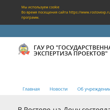
Мы используем cookie
Во время посещения сайта https://www.rostovexp.
программ.
Войти
ГАУ РО "ГОСУДАРСТВЕНН
ЭКСПЕРТИЗА ПРОЕКТОВ"
Главная
Новости
Об учреждени
В Ростове-на-Дону состоя
Руководство
Государственная экспертиза
Реестр заключений государственной
Полезная информация
Банковс
Проверк
Реестр 
Анализ р